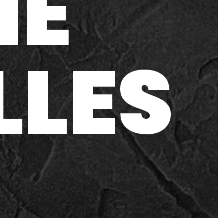
NE
LLES