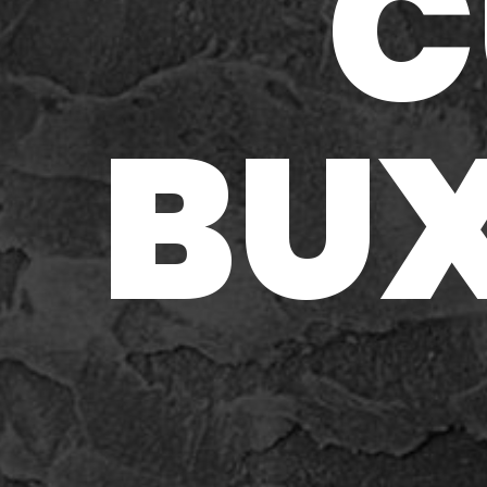
C
BUX