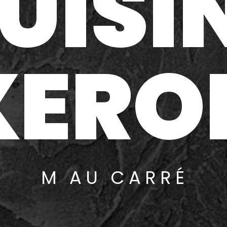
UISI
ERO
M AU CARRÉ