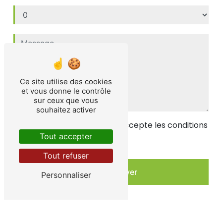
Ce site utilise des cookies
et vous donne le contrôle
sur ceux que vous
souhaitez activer
En cochant cette case, j'accepte les conditions
particulières ci-dessous **
Tout accepter
Tout refuser
Envoyer
Personnaliser
** Les données personnelles communiquées sont nécessaires aux fins de
vous contacter et sont enregistrées dans un fichier informatisé. Elles sont
destinées à M au Carré et ses sous-traitants dans le seul but de répondre à